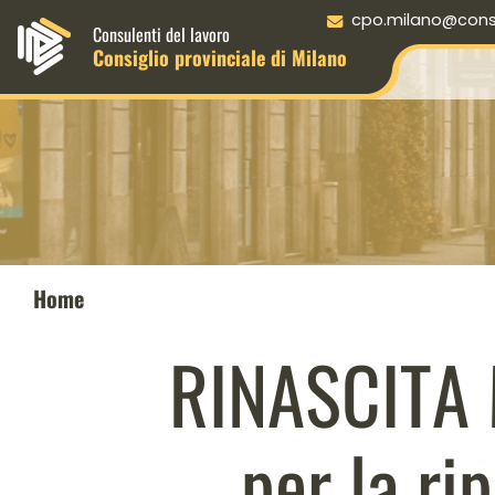
Menu principale desktop
cpo.milano@consul
Consulenti del lavoro
Consiglio provinciale di Milano
Home
RINASCITA 
per la ri