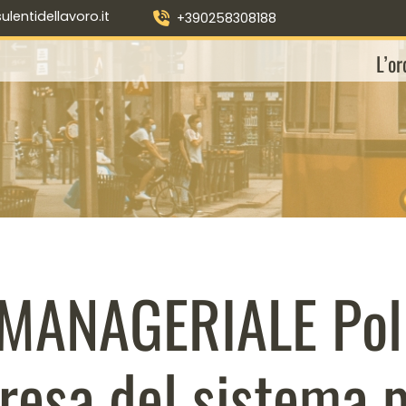
entidellavoro.it
+390258308188
L’or
MANAGERIALE Polit
presa del sistema 