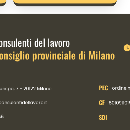
link istituzionali
onsulenti del lavoro
onsiglio provinciale di Milano
PEC
ordine.
urispa, 7 - 20122 Milano
CF
nsulentidellavoro.it
801091101
SDI
88