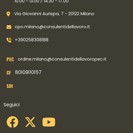
10.00 - 13.00 / 14.30 - 17.00
Via Giovanni Aurispa, 7 - 20122 Milano
cpo.milano@consulentidellavoro.it
+390258308188
PEC
ordine.milano@consulentidellavoropec.it
80109110157
CF
SDI
Collegamenti social
Seguici