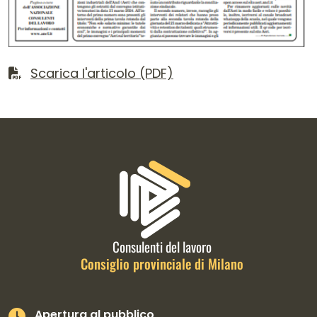
Scarica il file
Scarica l'articolo (PDF)
Informazioni di contatto e link is
Consulenti del lavoro
Consiglio provinciale di Milano
Apertura al pubblico