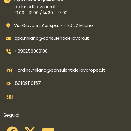
da lunedì a venerdì
10.00 - 13.00 / 14.30 - 17.00
Via Giovanni Aurispa, 7 - 20122 Milano
cpo.milano@consulentidellavoro.it
+390258308188
PEC
ordine.milano@consulentidellavoropec.it
80109110157
CF
SDI
Collegamenti social
Seguici