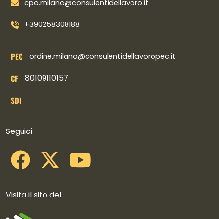
cpo.milano@consulentidellavoro.it
+390258308188
PEC
ordine.milano@consulentidellavoropec.it
80109110157
CF
SDI
Collegamenti social
Seguici
Visita il sito del