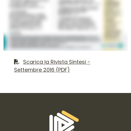
Contenuto del numero
Scarica il file PDF
Scarica la Rivista Sintesi -
Settembre 2016 (PDF)
Informazioni di contatto e link is