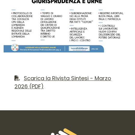
Contenuto del numero
Scarica il file PDF
Scarica la Rivista Sintesi - Marzo
2026 (PDF)
Informazioni di contatto e link is