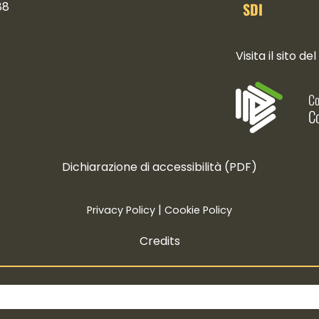
SDI
88
ocial
Visita il sito del
Co
Co
Dichiarazione di accessibilità (PDF)
|
Privacy Policy
Cookie Policy
Credits