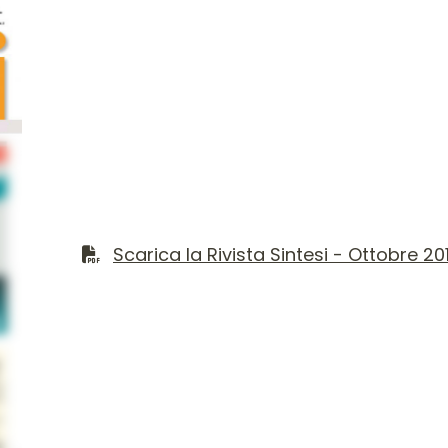
Contenuto del numer
Scarica il file PDF
Scarica la Rivista Sintesi - Ottobre 20