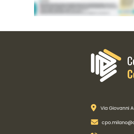
Informazioni di contatto e 
C
C
Via Giovanni A
cpo.milano@co