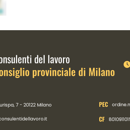
link istituzionali
onsulenti del lavoro
onsiglio provinciale di Milano
PEC
ordine.
urispa, 7 - 20122 Milano
CF
nsulentidellavoro.it
801091101