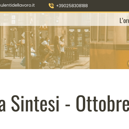
entidellavoro.it
+390258308188
L’or
a Sintesi - Ottob