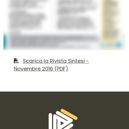
Contenuto del numero
Scarica il file PDF
Scarica la Rivista Sintesi -
Novembre 2016 (PDF)
Informazioni di contatto e link is