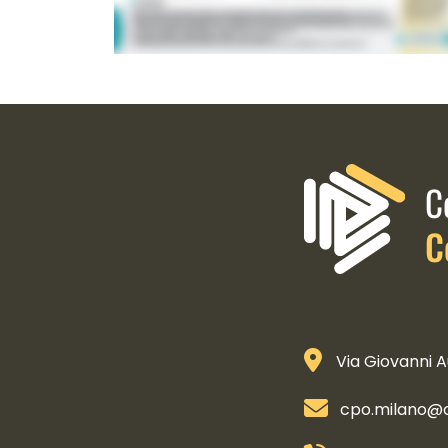
Informazioni di contatto e 
C
C
Via Giovanni A
cpo.milano@co