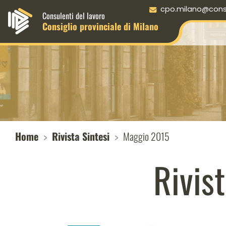
Menu principale desktop
cpo.milano@consul
Consulenti del lavoro
Consiglio provinciale di Milano
Home
Rivista Sintesi
Maggio 2015
Rivis