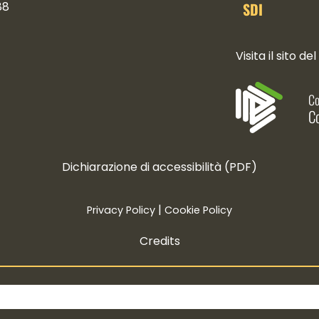
SDI
88
ocial
Visita il sito del
Co
Co
Dichiarazione di accessibilità (PDF)
|
Privacy Policy
Cookie Policy
Credits