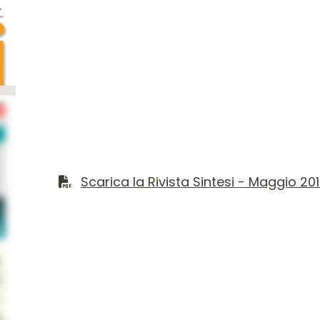
Contenuto del numer
Scarica il file PDF
Scarica la Rivista Sintesi - Maggio 20