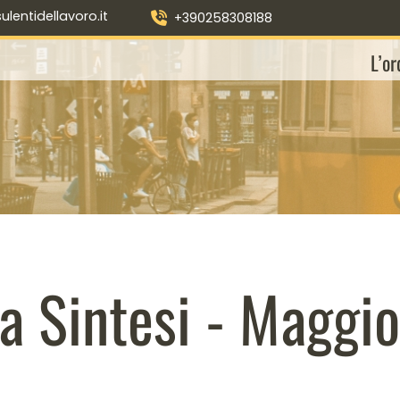
entidellavoro.it
+390258308188
L’or
ta Sintesi - Maggi