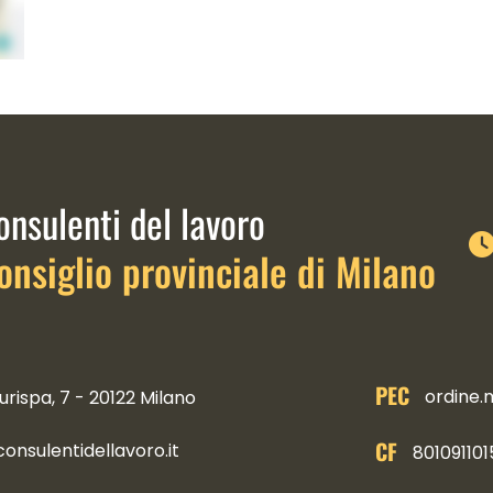
link istituzionali
onsulenti del lavoro
onsiglio provinciale di Milano
PEC
ordine.
urispa, 7 - 20122 Milano
CF
nsulentidellavoro.it
801091101