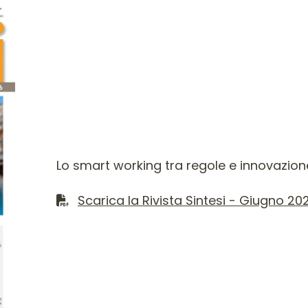
Contenuto del numer
Lo smart working tra regole e innovazion
Scarica il file PDF
Scarica la Rivista Sintesi - Giugno 20