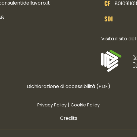
CF
nsulentidellavoro.it
801091101
SDI
88
ocial
Visita il sito del
Co
Co
Dichiarazione di accessibilità (PDF)
|
Privacy Policy
Cookie Policy
Credits