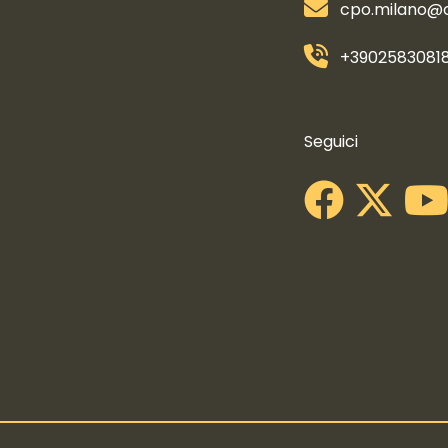
cpo.milano@co
+3902583081
Collegamenti s
Seguici