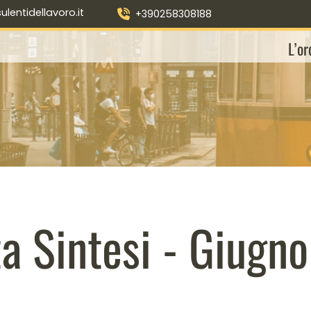
entidellavoro.it
+390258308188
L’or
ta Sintesi - Giugn