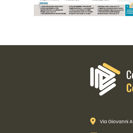
Informazioni di contatto e 
C
C
Via Giovanni A