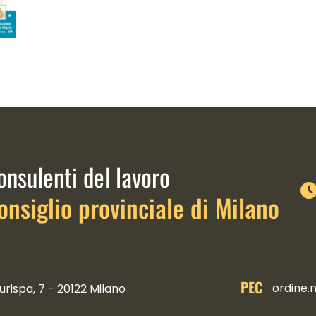
link istituzionali
onsulenti del lavoro
onsiglio provinciale di Milano
PEC
ordine.
urispa, 7 - 20122 Milano