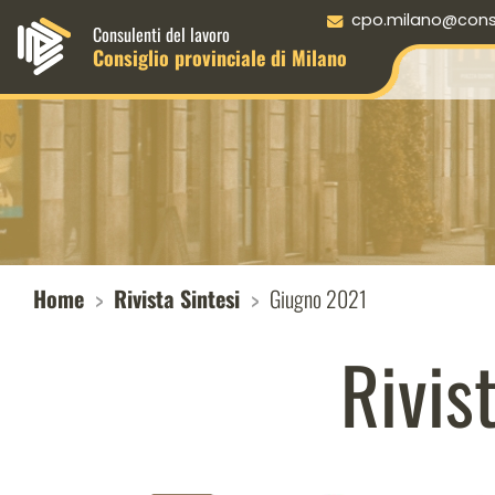
Menu principale desktop
cpo.milano@consul
Consulenti del lavoro
Consiglio provinciale di Milano
Home
Rivista Sintesi
Giugno 2021
Rivis