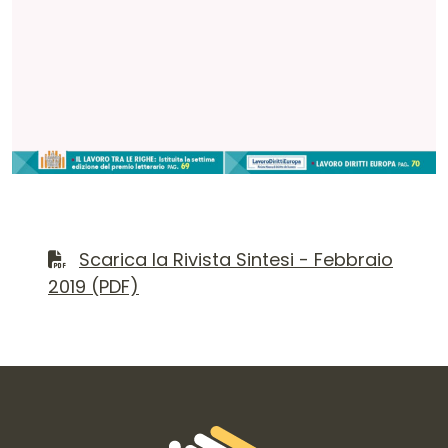
Contenuto del numero
Scarica il file PDF
Scarica la Rivista Sintesi - Febbraio
2019 (PDF)
Informazioni di contatto e link is