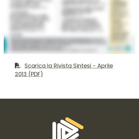
Contenuto del numero
Scarica il file PDF
Scarica la Rivista Sintesi - Aprile
2013 (PDF)
Informazioni di contatto e link is