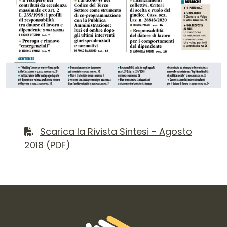
Contenuto del numero
Scarica il file PDF
Scarica la Rivista Sintesi - Agosto
2018 (PDF)
Informazioni di contatto e link is