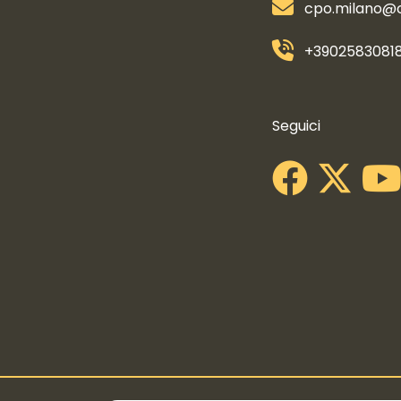
cpo.milano@co
+3902583081
Collegamenti s
Seguici