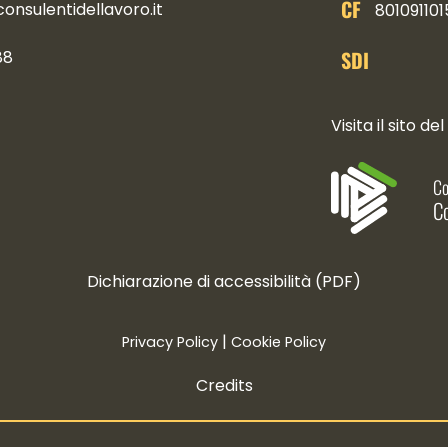
CF
nsulentidellavoro.it
801091101
SDI
88
ocial
Visita il sito del
Co
Co
Dichiarazione di accessibilità (PDF)
|
Privacy Policy
Cookie Policy
Credits