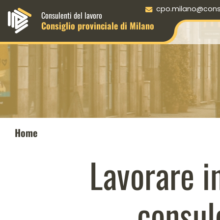
Menu principale desktop
cpo.milano@consul
Consulenti del lavoro
Consiglio provinciale di Milano
Home
Lavorare in
consule