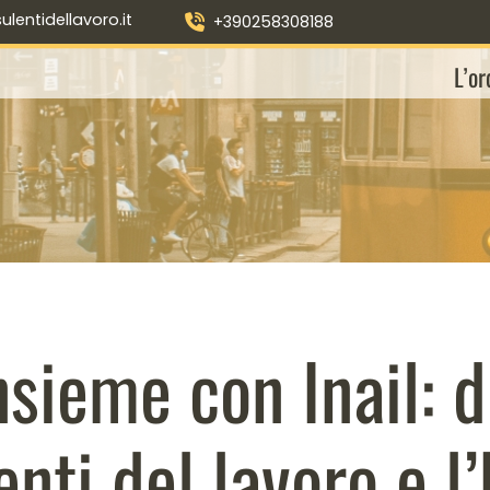
entidellavoro.it
+390258308188
L’or
sieme con Inail: d
nti del lavoro e l’