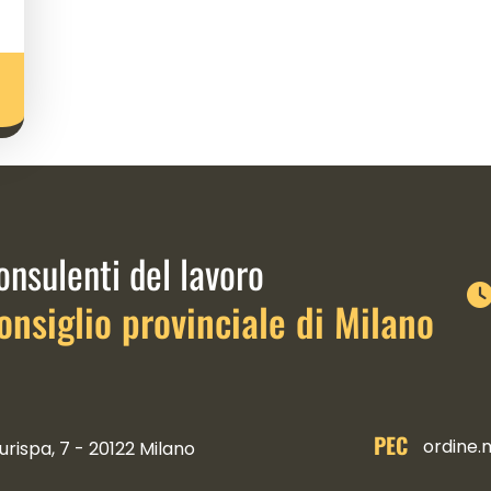
link istituzionali
onsulenti del lavoro
onsiglio provinciale di Milano
PEC
ordine.
urispa, 7 - 20122 Milano