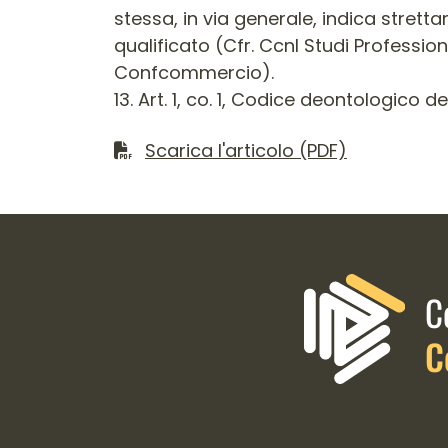
stessa, in via generale, indica strett
qualificato (Cfr. Ccnl Studi Professio
Confcommercio).
13. Art. 1, co. 1, Codice deontologico d
Scarica il file
Scarica l'articolo (PDF)
Informazioni di contatto e 
C
C