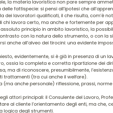
le, la materia lavoristica non pare sempre ammett
a delle fattispecie: si pensi all’ipotesi che all’appr
 dei lavoratori qualificati, il che risulta, com’è not
di chi lavora certo, ma anche e fortemente per ap
ssoluto principio in ambito lavoristico, la possibil
n contrasto con la natura dello strumento, o con la s
arsi anche all’alveo dei tirocini: una evidente impo
iesto, evidentemente, si è già in presenza di un la
, ossia la completa e corretta ripartizione dei dirit
a, ma di riconoscere, presumibilmente, l’esistenza d
i trattamenti (tra cui anche il welfare).
ma anche personale) riflessione, prassi, norme e
gli attori principali: il Consulente del Lavoro, Profe
e al cliente l’orientamento degli enti, ma che, cert
e la logica degli strumenti.