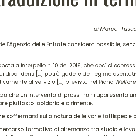
di Marco Tusc
colo
ll’Agenzia delle Entrate considera possibile, senz
sposta a interpello n. 10 del 2018, che così si espre
 dipendenti […] potrà godere del regime esentativo
tivamente al servizio […] previsto nel Piano
Welfare
za che un intervento di prassi non rappresenta un
are piuttosto lapidario e dirimente.
me soffermarsi sulla natura delle varie fattispecie
percorso formativo di alternanza tra studio e lavoro