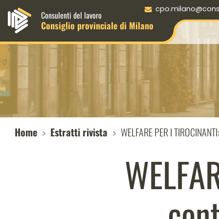
Menu principale desktop
cpo.milano@consul
Consulenti del lavoro
Consiglio provinciale di Milano
Home
Estratti rivista
WELFARE PER I TIROCINANTI: 
WELFAR
cont