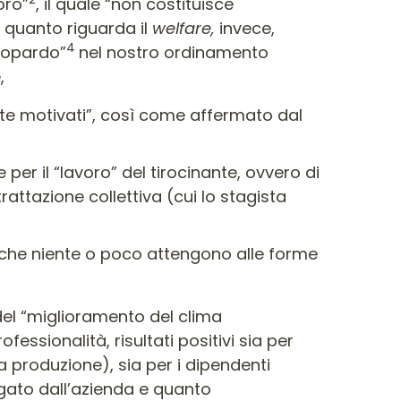
oro”
, il quale “non costituisce
r quanto riguarda il
welfare,
invece,
4
leopardo”
nel nostro ordinamento
,
te motivati”, così come affermato dal
per il “lavoro” del tirocinante, ovvero di
attazione collettiva (cui lo stagista
, che niente o poco attengono alle forme
 del “miglioramento del clima
essionalità, risultati positivi sia per
a produzione), sia per i dipendenti
ogato dall’azienda e quanto