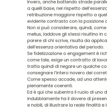
Invero, anche battendo strade paralle
a quelli base, nel rispetto dell’essenz
retribuzione maggiore rispetto a quella
evidente contrasto con la posizione 
Non si può considerare, quindi, come a
melius, laddove gli stessi risultino i
parere di chi scrive, risulta da applic
dell’essenza orientativa del periodo.
Se fidelizzazione o engagement è rich
come tale, esige un contratto di lavoro
tratta quindi di negare un qualche cos
consegnare l’intero novero dei corrett
Come spesso accade, ad una attenta (
pienamente coerenti.
Ed è qui che subentra il ruolo di uno de
indubbiamente ha il dovere di presentar
e nobili, di illustrare la reale finalità 