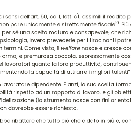
ai sensi dell’art. 50, co. 1, lett. c), assimili il reddit
10
a non pare unicamente e strettamente fiscale
. Pi
i per sé una scelta matura e consapevole, che ri
i psicologia, invero prevederle per i tirocinanti potr
 termini. Come visto, il
welfare
nasce e cresce con l
e arma, e premurosa coccola, espressamente costru
 lavoratori quanto la loro produttività, contribue
entando la capacità di attrarre i migliori talenti”
n lavoratore dipendente. E anzi, la sua scelta formal
tà rispetto ad un rapporto di lavoro, e gli obietti
fidelizzazione (lo strumento nasce con fini orient
 non dovrebbe essere richiesta.
ebbe ribattere che tutto ciò che è dato in più è, co