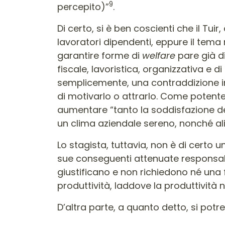
9
percepito)”
.
Di certo, si è ben coscienti che il Tuir, 
lavoratori dipendenti, eppure il tem
garantire forme di
welfare
pare già d
fiscale, lavoristica, organizzativa e d
semplicemente, una contraddizione in
di motivarlo o attrarlo. Come potent
aumentare “tanto la soddisfazione dei
un clima aziendale sereno, nonché alim
Lo stagista, tuttavia, non è di certo u
sue conseguenti attenuate responsabili
giustificano e non richiedono né una 
produttività, laddove la produttività
D’altra parte, a quanto detto, si potr