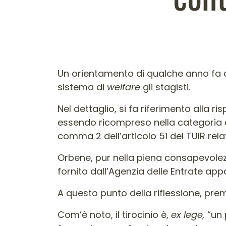
Contenuto dell'arti
Un orientamento di qualche anno fa de
sistema di
welfare
gli stagisti.
Nel dettaglio, si fa riferimento alla ri
essendo ricompreso nella categoria di
comma 2 dell’articolo 51 del TUIR rela
Orbene, pur nella piena consapevolez
fornito dall’Agenzia delle Entrate app
A questo punto della riflessione, pre
Com’è noto, il tirocinio è,
ex lege,
“un 