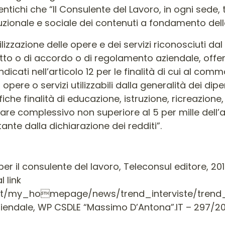
ntichi che “Il Consulente del Lavoro, in ogni sede, tu
tuzionale e sociale dei contenuti a fondamento dell
a: “l’utilizzazione delle opere e dei servizi riconosciut
tto o di accordo o di regolamento aziendale, offert
dicati nell’articolo 12 per le finalità di cui al comma 
opere o servizi utilizzabili dalla generalità dei di
he finalità di educazione, istruzione, ricreazione,
are complessivo non superiore al 5 per mille dell
ante dalla dichiarazione dei redditi”.
per il consulente del lavoro, Teleconsul editore, 201
l link
s/it/my_homepage/news/trend_interviste/trend_
aziendale, WP CSDLE “Massimo D’Antona”.IT – 297/2016,