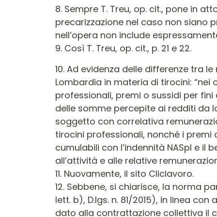
8. Sempre T. Treu, op. cit., pone in att
precarizzazione nel caso non siano pre
nell’opera non include espressamente al
9. Così T. Treu, op. cit., p. 21 e 22.
10. Ad evidenza delle differenze tra le
Lombardia in materia di tirocini: “nei c
professionali, premi o sussidi per fini
delle somme percepite ai redditi da l
soggetto con correlativa remunerazione
tirocini professionali, nonché i prem
cumulabili con l’indennità NASpI e il 
all’attività e alle relative remunerazion
11. Nuovamente, il sito Cliclavoro.
12. Sebbene, si chiarisce, la norma parl
lett. b), D.lgs. n. 81/2015), in linea c
dato alla contrattazione collettiva il