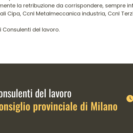
amente la retribuzione da corrispondere, sempre inf
nali Cipa, Ccnl Metalmeccanica industria, Ccnl Terzia
ei Consulenti del lavoro.
link istituzionali
onsulenti del lavoro
onsiglio provinciale di Milano