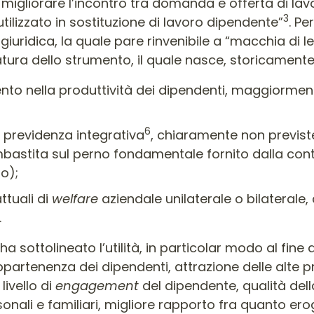
migliorare l’incontro tra domanda e offerta di lav
3
ilizzato in sostituzione di lavoro dipendente”
. Pe
giuridica, la quale pare rinvenibile a “macchia di 
atura dello strumento, il quale nasce, storicamente
nto nella produttività dei dipendenti, maggiormen
6
i previdenza integrativa
, chiaramente non previste 
mbastita sul perno fondamentale fornito dalla contr
o);
ttuali di
welfare
aziendale unilaterale o bilaterale
.
ha sottolineato l’utilità, in particolar modo al fine
partenenza dei dipendenti, attrazione delle alte prof
livello di
engagement
del dipendente, qualità dell
sonali e familiari, migliore rapporto fra quanto er