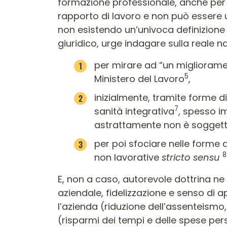
formazione professionale, anche per 
rapporto di lavoro e non può essere ut
non esistendo un’univoca definizione 
giuridico, urge indagare sulla reale n
per mirare ad “un migliorame
5
Ministero del Lavoro
,
inizialmente, tramite forme d
7
sanità integrativa
, spesso i
astrattamente non è soggett
per poi sfociare nelle forme a
8
non lavorative
stricto sensu
E, non a caso, autorevole dottrina ne 
aziendale, fidelizzazione e senso di ap
l’azienda (riduzione dell’assenteismo, 
(risparmi dei tempi e delle spese per