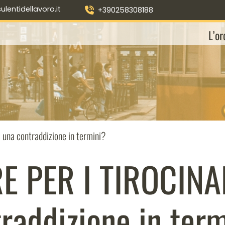
entidellavoro.it
+390258308188
L’or
una contraddizione in termini?
E PER I TIROCINAN
raddizione in ter