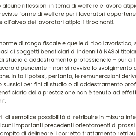
o alcune riflessioni in tema di welfare e lavoro atip
viste forme di welfare per i lavoratori appartenent
l’alveo dei lavoratori atipici i tirocinanti.
 norme di rango fiscale e quelle di tipo lavoristico, 
asi di soggetti beneficiari di indennità NASpI titolar
 di studio o addestramento professionale – pur a fron
avoro dipendente – non si ravvisa lo svolgimento di
. In tali ipotesi, pertanto, le remunerazioni deri
i o sussidi per fini di studio o di addestramento p
beneficiario della prestazione non è tenuto ad effet
i”.
i di semplice possibilità di retribuire in misura infer
on alcuni importanti precedenti orientamenti di prassi 
 compito di delineare il corretto trattamento retribu