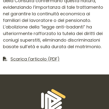
della Consulta confermano questa natura,
evidenziando l’importanza di tale trattamento
nel garantire la continuità economica ai
familiari del lavoratore o del pensionato.
L’abolizione della “legge anti-badanti” ha
ulteriormente rafforzato la tutela dei diritti dei
coniugi superstiti, eliminando discriminazioni
basate sull’età e sulla durata del matrimonio.
Scarica il file
Scarica l'articolo (PDF)
Informazioni di contatto e link is