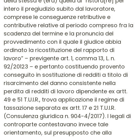
della stessa è (era) quella di “ristora[re] per
intero il pregiudizio subito dal lavoratore,
comprese le conseguenze retributive e
contributive relative al periodo compreso fra la
scadenza del termine e la pronuncia del
provvedimento con il quale il giudice abbia
ordinato la ricostituzione del rapporto di
lavoro” – previgente art. 1, comma 13, L. n.
92/20123 – e pertanto costituendo provento
conseguito in sostituzione di redditi a titolo di
risarcimento del danno consistente nella
perdita di redditi di lavoro dipendente ex artt.
49 e 51 T.U.I.R., trova applicazione il regime di
tassazione separata ex artt. 17 e 21 T.U.I.R.
(Consulenza giuridica n. 904-4/2017). I legali di
controparte contestavano invece tale
orientamento, sul presupposto che alla