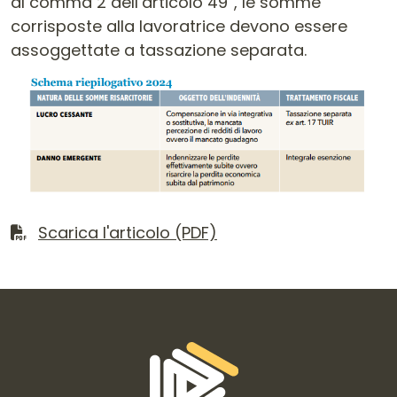
al comma 2 dell’articolo 49”, le somme
corrisposte alla lavoratrice devono essere
assoggettate a tassazione separata.
Scarica il file
Scarica l'articolo (PDF)
Informazioni di contatto e link is