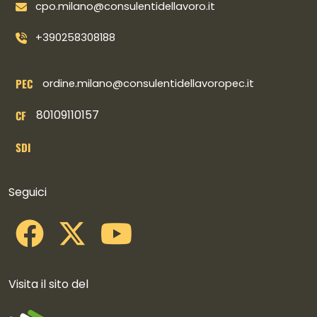
cpo.milano@consulentidellavoro.it
+390258308188
PEC
ordine.milano@consulentidellavoropec.it
80109110157
CF
SDI
Collegamenti social
Seguici
Visita il sito del