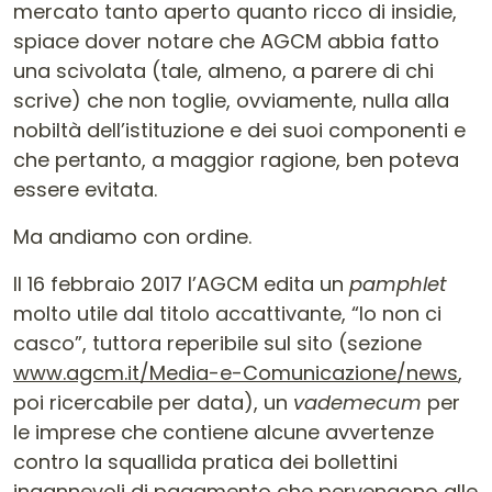
mercato tanto aperto quanto ricco di insidie,
spiace dover notare che AGCM abbia fatto
una scivolata (tale, almeno, a parere di chi
scrive) che non toglie, ovviamente, nulla alla
nobiltà dell’istituzione e dei suoi componenti e
che pertanto, a maggior ragione, ben poteva
essere evitata.
Ma andiamo con ordine.
Il 16 febbraio 2017 l’AGCM edita un
pamphlet
molto utile dal titolo accattivante, “Io non ci
casco”, tuttora reperibile sul sito (sezione
www.agcm.it/Media-e-Comunicazione/news
,
poi ricercabile per data), un
vademecum
per
le imprese che contiene alcune avvertenze
contro la squallida pratica dei bollettini
ingannevoli di pagamento che pervengono alle