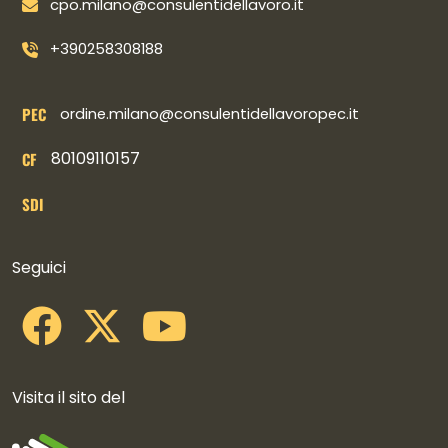
cpo.milano@consulentidellavoro.it
+390258308188
PEC
ordine.milano@consulentidellavoropec.it
80109110157
CF
SDI
Collegamenti social
Seguici
Visita il sito del