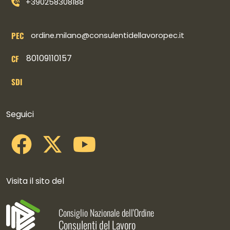
+390258308188
PEC
ordine.milano@consulentidellavoropec.it
80109110157
CF
SDI
Collegamenti social
Seguici
Visita il sito del
Consiglio Nazionale dell'Ordine
Consulenti del Lavoro