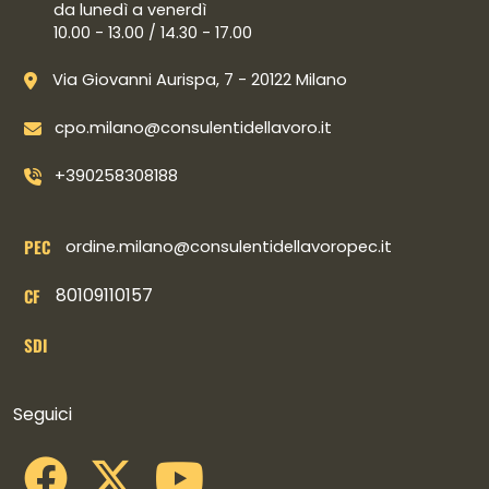
da lunedì a venerdì
10.00 - 13.00 / 14.30 - 17.00
Via Giovanni Aurispa, 7 - 20122 Milano
cpo.milano@consulentidellavoro.it
+390258308188
PEC
ordine.milano@consulentidellavoropec.it
80109110157
CF
SDI
Collegamenti social
Seguici