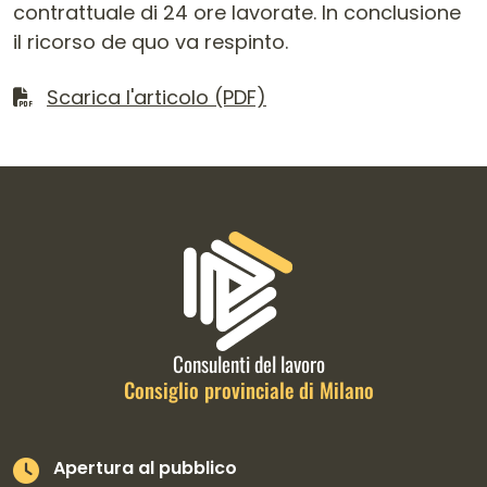
contrattuale di 24 ore lavorate. In conclusione
il ricorso de quo va respinto.
Scarica il file
Scarica l'articolo (PDF)
Informazioni di contatto e link is
Consulenti del lavoro
Consiglio provinciale di Milano
Apertura al pubblico