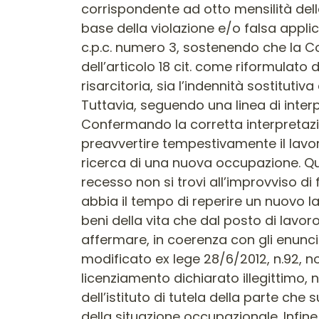
corrispondente ad otto mensilità dell
base della violazione e/o falsa applica
c.p.c. numero 3, sostenendo che la C
dell’articolo 18 cit. come riformulato 
risarcitoria, sia l’indennità sostitut
Tuttavia, seguendo una linea di interp
Confermando la corretta interpretazio
preavvertire tempestivamente il lavor
ricerca di una nuova occupazione. Quin
recesso non si trovi all’improvviso di f
abbia il tempo di reperire un nuovo l
beni della vita che dal posto di lavor
affermare, in coerenza con gli enunciati 
modificato ex lege 28/6/2012, n.92, no
licenziamento dichiarato illegittimo,
dell’istituto di tutela della parte che
della situazione occupazionale. Infi