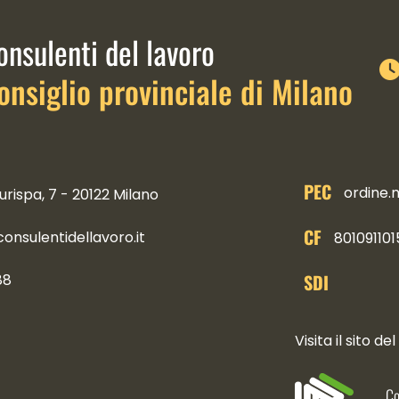
link istituzionali
onsulenti del lavoro
onsiglio provinciale di Milano
PEC
ordine.
urispa, 7 - 20122 Milano
CF
nsulentidellavoro.it
801091101
SDI
88
ocial
Visita il sito del
Co