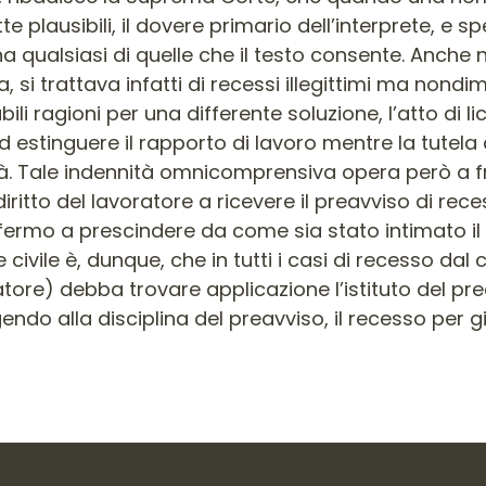
e plausibili, il dovere primario dell’interprete, e s
a qualsiasi di quelle che il testo consente. Anche n
si trattava infatti di recessi illegittimi ma nondi
bili ragioni per una differente soluzione, l’atto di 
stinguere il rapporto di lavoro mentre la tutela de
 Tale indennità omnicomprensiva opera però a front
iritto del lavoratore a ricevere il preavviso di rec
fermo a prescindere da come sia stato intimato il l
e civile è, dunque, che in tutti i casi di recesso d
atore) debba trovare applicazione l’istituto del pr
ndo alla disciplina del preavviso, il recesso per giu