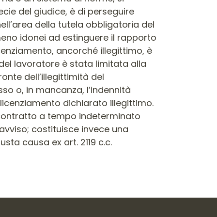
pecie del giudice, è di perseguire
ell’area della tutela obbligatoria del
meno idonei ad estinguere il rapporto
licenziamento, ancorché illegittimo, è
l lavoratore è stata limitata alla
e dell’illegittimità del
esso o, in mancanza, l’indennità
icenziamento dichiarato illegittimo.
al contratto a tempo indeterminato
eavviso; costituisce invece una
sta causa ex art. 2119 c.c.