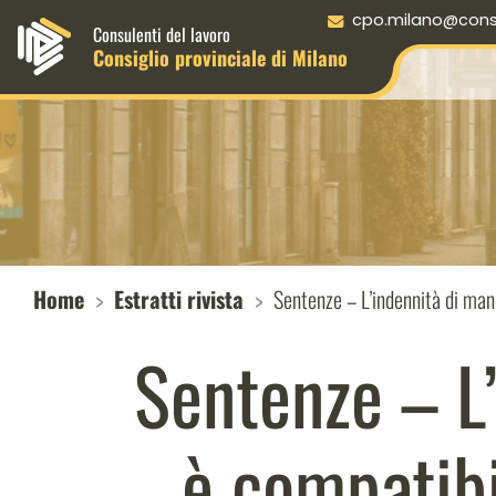
Menu principale desktop
cpo.milano@consul
Consulenti del lavoro
Consiglio provinciale di Milano
Home
Estratti rivista
Sentenze – L’indennità di man
Sentenze – L
è compatibil