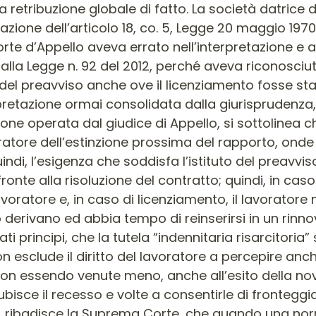
a retribuzione globale di fatto. La società datrice
zione dell’articolo 18, co. 5, Legge 20 maggio 1970, 
orte d’Appello aveva errato nell’interpretazione e
dalla Legge n. 92 del 2012, perché aveva riconosciuto 
iva del preavviso anche ove il licenziamento fosse s
retazione ormai consolidata dalla giurisprudenza, gli
ne operata dal giudice di Appello, si sottolinea c
atore dell’estinzione prossima del rapporto, onde 
di, l’esigenza che soddisfa l’istituto del preavviso
ronte alla risoluzione del contratto; quindi, in caso
avoratore e, in caso di licenziamento, il lavorator
o derivano ed abbia tempo di reinserirsi in un rinn
principi, che la tutela “indennitaria risarcitoria” san
n esclude il diritto del lavoratore a percepire anch
 non essendo venute meno, anche all’esito della nov
 subisce il recesso e volte a consentirle di frontegg
ne, ribadisce la Suprema Corte, che quando una no