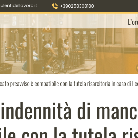
entidellavoro.it
+390258308188
L’or
cato preavviso è compatibile con la tutela risarcitoria in caso di 
’indennità di manc
e con la tutela ri