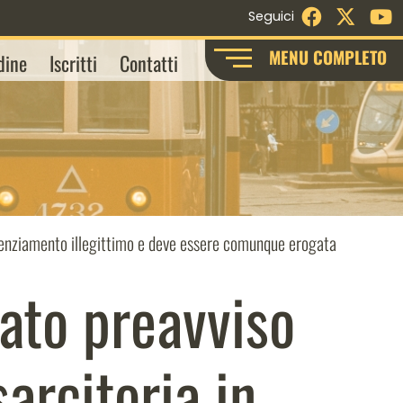
Facebook
X - Twi
Y
Seguici
MENU COMPLETO
dine
Iscritti
Contatti
licenziamento illegittimo e deve essere comunque erogata
ato preavviso
sarcitoria in