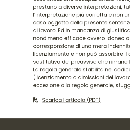
prestano a diverse interpretazioni, tutt
l’interpretazione più corretta e non un
caso oggetto della presente sentenza, 
di lavoro. Ed in mancanza di giustifica
nondimeno efficace ovvero idoneo ad e
corresponsione di una mera indennità.
licenziamento e non può assorbire il d
sostitutiva del preavviso che rimane 
La regola generale stabilita nel codic
(licenziamento o dimissioni del lavor
eccezione alla regola generale, sfugge
Scarica il file
Scarica l'articolo (PDF)