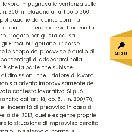
 di lavoro impugnava la sentenza sulla
n. 300 in relazione all’articolo 360
 applicazione del quinto comma
il diritto a percepire sia l’indennità
tato irrogato per giusta causa.
 Ermellini rigettano il ricorso.
he lo scopo del preavviso è quello di
ACCEDI
consentirgli di adoperarsi nella
 è che la parte che subisce il
 di dimissioni, che il datore di lavoro
e non sia privato improvvisamente dei
ovato contesto lavorativo. Si può
cita dall’art. 18, co. 5, L. n. 300/70,
e l’indennità di preavviso in caso di
ella del 2012, quelle esigenze proprie
iare la situazione di improvvisa perdita
rma o un sistema di norme, si