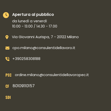
Apertura al pubblico
da lunedì a venerdì
10.00 - 13.00 / 14.30 - 17.00
Via Giovanni Aurispa, 7 - 20122 Milano
cpo.milano@consulentidellavoro.it
+390258308188
PEC
ordine.milano@consulentidellavoropec.it
80109110157
CF
SDI
Collegamenti social