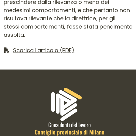
prescindere dalla rilevanza o meno dei
medesimi comportamenti, e che pertanto non
risultava rilevante che la direttrice, per gli
stessi comportamenti, fosse stata penalmente
assolta.
Scarica il file
Scarica l'articolo (PDF)
Informazioni di contatto e link is
Consulenti del lavoro
Consiglio provinciale di Milano