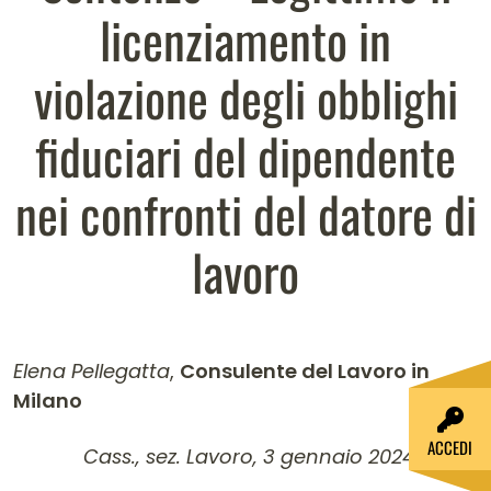
licenziamento in
violazione degli obblighi
fiduciari del dipendente
nei confronti del datore di
lavoro
Elena Pellegatta
,
Consulente del Lavoro in
Milano
Contenuto dell'articolo
ACCEDI
Cass., sez. Lavoro, 3 gennaio 2024, n. 109