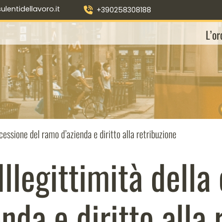
entidellavoro.it
+390258308188
L’or
cessione del ramo d’azienda e diritto alla retribuzione
llegittimità della
nda e diritto alla 