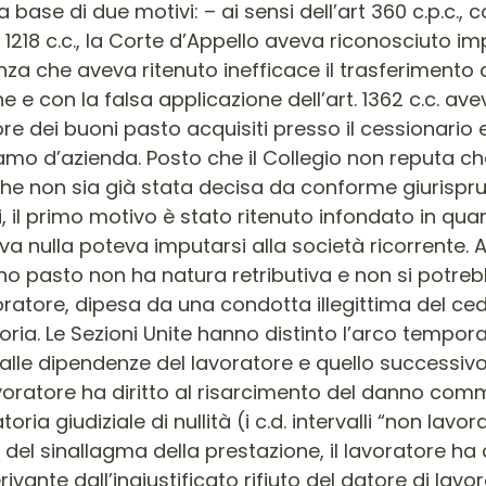
base di due motivi: – ai sensi dell’art 360 c.p.c., 
e 1218 c.c., la Corte d’Appello aveva riconosciuto im
nza che aveva ritenuto inefficace il trasferimento
ne e con la falsa applicazione dell’art. 1362 c.c. avev
ore dei buoni pasto acquisiti presso il cessionario
mo d’azienda. Posto che il Collegio non reputa che
e non sia già stata decisa da conforme giurispru
i, il primo motivo è stato ritenuto infondato in qu
va nulla poteva imputarsi alla società ricorrente.
ono pasto non ha natura retributiva e non si potr
oratore, dipesa da una condotta illegittima del c
ia. Le Sezioni Unite hanno distinto l’arco tempora
 alle dipendenze del lavoratore e quello successivo 
 lavoratore ha diritto al risarcimento del danno co
ria giudiziale di nullità (i c.d. intervalli “non lav
del sinallagma della prestazione, il lavoratore ha 
ivante dall’ingiustificato rifiuto del datore di lavor