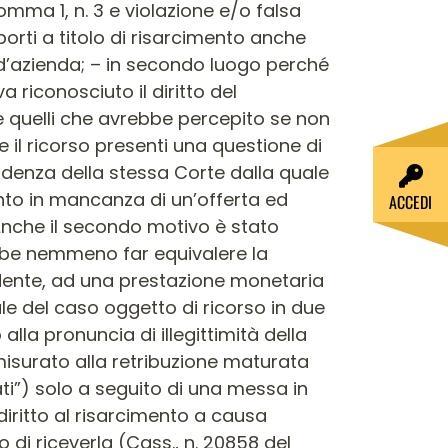
comma 1, n. 3 e violazione e/o falsa
porti a titolo di risarcimento anche
 d’azienda; – in secondo luogo perché
a riconosciuto il diritto del
 e quelli che avrebbe percepito se non
 il ricorso presenti una questione di
denza della stessa Corte dalla quale
anto in mancanza di un’offerta ed
ACCEDI
 Anche il secondo motivo è stato
ebbe nemmeno far equivalere la
edente, ad una prestazione monetaria
le del caso oggetto di ricorso in due
alla pronuncia di illegittimità della
mmisurato alla retribuzione maturata
orati”) solo a seguito di una messa in
diritto al risarcimento a causa
o di riceverla (Cass., n. 20858 del