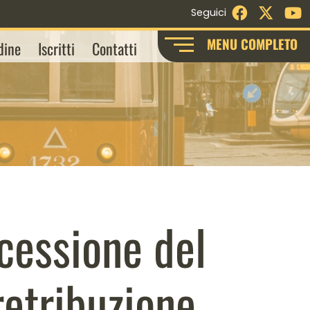
Facebook
X - Twi
Y
Seguici
MENU COMPLETO
dine
Iscritti
Contatti
 cessione del
retribuzione