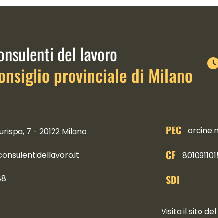
link istituzionali
onsulenti del lavoro
onsiglio provinciale di Milano
PEC
ordine.
urispa, 7 - 20122 Milano
CF
nsulentidellavoro.it
801091101
SDI
88
ocial
Visita il sito del