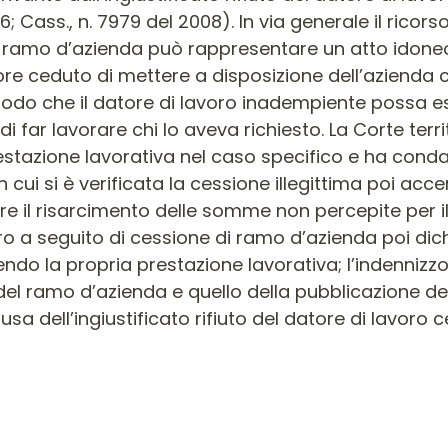
; Cass., n. 7979 del 2008). In via generale il ricor
del ramo d’azienda può rappresentare un atto idoneo
re ceduto di mettere a disposizione dell’azienda c
odo che il datore di lavoro inadempiente possa ess
di far lavorare chi lo aveva richiesto. La Corte terr
prestazione lavorativa nel caso specifico e ha conda
i si è verificata la cessione illegittima poi accer
e il risarcimento delle somme non percepite per i
ro a seguito di cessione di ramo d’azienda poi dich
endo la propria prestazione lavorativa; l’indenniz
 del ramo d’azienda e quello della pubblicazione de
ausa dell’ingiustificato rifiuto del datore di lavoro