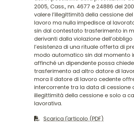
2005, Cass., nn. 4677 e 24886 del 2006
valere l’illegittimità della cessione 
lavoro ma nulla impedisce al lavorato
sin dal contestato trasferimento in m
derivanti dalla violazione dell’obbligo 
l’esistenza di una rituale offerta di 
modo automatico sin dal momento in cu
affinché un dipendente possa chieder
trasferimento ad altro datore di lavo
mora il datore di lavoro cedente offr
intercorrente tra la data di cessione
illegittimità della cessione e solo a c
lavorativa.
Scarica il file
Scarica l'articolo (PDF)