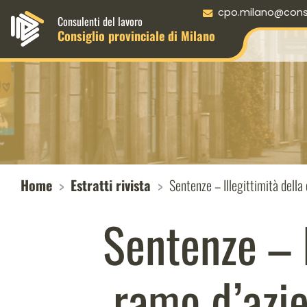
Menu principale desktop
cpo.milano@consul
Consulenti del lavoro
Consiglio provinciale di Milano
Home
Estratti rivista
Sentenze – Illegittimità della 
Sentenze – I
ramo d’azie