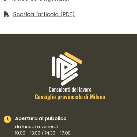
Scarica il file
Scarica l'articolo (PDF)
Informazioni di contatto e link is
Consulenti del lavoro
Consiglio provinciale di Milano
Apertura al pubblico
da lunedì a venerdì
10.00 - 13.00 / 14.30 - 17.00