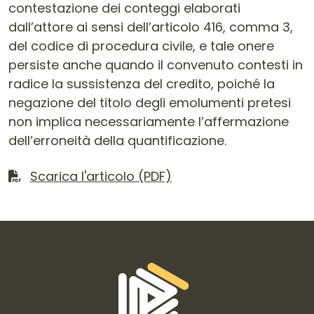
contestazione dei conteggi elaborati
dall’attore ai sensi dell’articolo 416, comma 3,
del codice di procedura civile, e tale onere
persiste anche quando il convenuto contesti in
radice la sussistenza del credito, poiché la
negazione del titolo degli emolumenti pretesi
non implica necessariamente l’affermazione
dell’erroneità della quantificazione.
Scarica il file
Scarica l'articolo (PDF)
Informazioni di contatto e link is