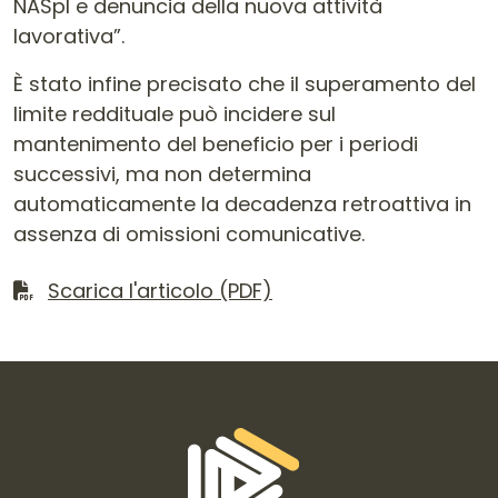
NASpI e denuncia della nuova attività
lavorativa”.
È stato infine precisato che il superamento del
limite reddituale può incidere sul
mantenimento del beneficio per i periodi
successivi, ma non determina
automaticamente la decadenza retroattiva in
assenza di omissioni comunicative.
Scarica il file
Scarica l'articolo (PDF)
Informazioni di contatto e link is