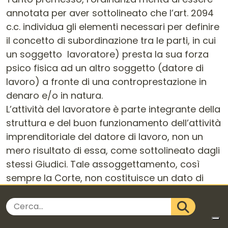
annotata per aver sottolineato che l’art. 2094
c.c. individua gli elementi necessari per definire
il concetto di subordinazione tra le parti, in cui
un soggetto lavoratore) presta la sua forza
psico fisica ad un altro soggetto (datore di
lavoro) a fronte di una controprestazione in
denaro e/o in natura.
L’attività del lavoratore è parte integrante della
struttura e del buon funzionamento dell’attività
imprenditoriale del datore di lavoro, non un
mero risultato di essa, come sottolineato dagli
stessi Giudici. Tale assoggettamento, così
sempre la Corte, non costituisce un dato di
fatto elementare
Cerca nel sito
quanto piuttosto una modalità di essere del
rapporto potenzialmente desumibile da un
CERCA