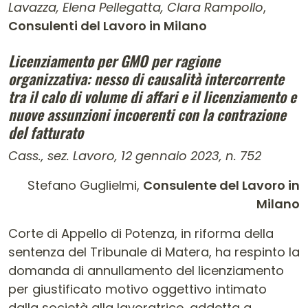
Lavazza, Elena Pellegatta, Clara Rampollo
,
Consulenti del Lavoro in Milano
Contenuto dell'articolo
Licenziamento per GMO per ragione
organizzativa: nesso di causalità intercorrente
tra il calo di
volume di affari e il licenziamento e
nuove assunzioni incoerenti con la contrazione
del fatturato
Cass., sez. Lavoro, 12 gennaio 2023, n. 752
Stefano Guglielmi,
Consulente del Lavoro in
Milano
Corte di Appello di Potenza, in riforma della
sentenza del Tribunale di Matera, ha respinto la
domanda di annullamento del licenziamento
per giustificato motivo oggettivo intimato
dalla società alla lavoratrice, addetta a