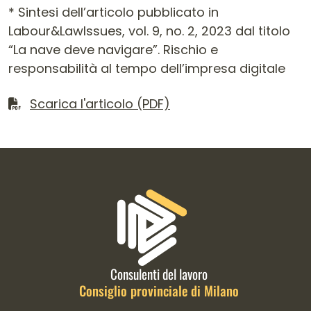
* Sintesi dell’articolo pubblicato in
Labour&LawIssues, vol. 9, no. 2, 2023 dal titolo
“La nave deve navigare”. Rischio e
responsabilità al tempo dell’impresa digitale
Scarica il file
Scarica l'articolo (PDF)
Informazioni di contatto e link is
Consulenti del lavoro
Consiglio provinciale di Milano