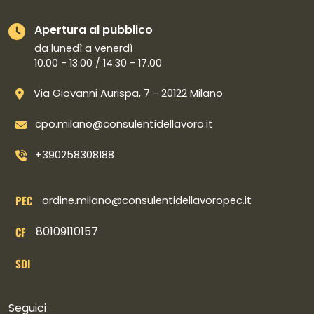
Apertura al pubblico
da lunedì a venerdì
10.00 - 13.00 / 14.30 - 17.00
Via Giovanni Aurispa, 7 - 20122 Milano
cpo.milano@consulentidellavoro.it
+390258308188
PEC
ordine.milano@consulentidellavoropec.it
80109110157
CF
SDI
Collegamenti social
Seguici