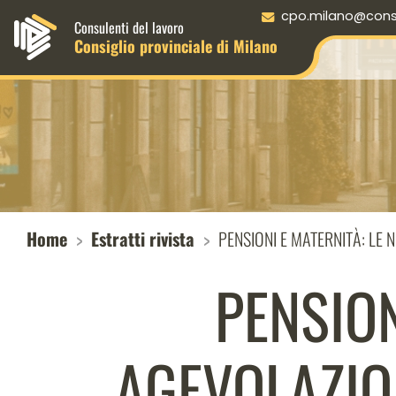
Menu principale desktop
cpo.milano@consul
Consulenti del lavoro
Consiglio provinciale di Milano
Home
Estratti rivista
PENSIONI E MATERNITÀ: LE
PENSION
AGEVOLAZIO