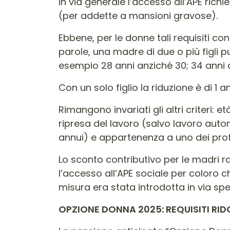
In via generale l’accesso all’APE rich
(per addette a mansioni gravose).
Ebbene, per le donne tali requisiti cont
parole, una madre di due o più figli p
esempio 28 anni anziché 30; 34 anni 
Con un solo figlio la riduzione è di 1 
Rimangono invariati gli altri criteri: 
ripresa del lavoro (salvo lavoro auto
annui) e appartenenza a uno dei profili
Lo sconto contributivo per le madri r
l’accesso all’APE sociale per coloro c
misura era stata introdotta in via s
OPZIONE DONNA 2025: REQUISITI RIDOT