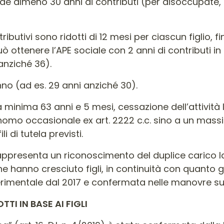
iede almeno 30 anni di contributi (per disoccupate,
ributivi sono ridotti di 12 mesi per ciascun figlio, f
uò ottenere l’APE sociale con 2 anni di contributi in
anziché 36).
anno (ad es. 29 anni anziché 30).
età minima 63 anni e 5 mesi, cessazione dell’attività
nomo occasionale ex art. 2222 c.c. sino a un mass
 di tutela previsti.
appresenta un riconoscimento del duplice carico lav
he hanno cresciuto figli, in continuità con quanto g
perimentale dal 2017 e confermata nelle manovre s
TI IN BASE AI FIGLI