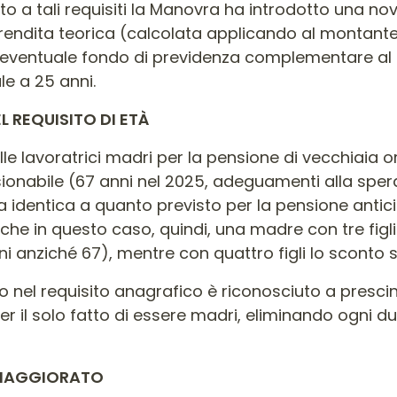
o a tali requisiti la Manovra ha introdotto una nov
a rendita teorica (calcolata applicando al montante 
l’eventuale fondo di previdenza complementare al q
le a 25 anni.
L REQUISITO DI ETÀ
e lavoratrici madri per la pensione di vecchiaia or
 pensionabile (67 anni nel 2025, adeguamenti alla spe
a identica a quanto previsto per la pensione anticip
Anche in questo caso, quindi, una madre con tre fig
i anziché 67), mentre con quattro figli lo sconto s
po nel requisito anagrafico è riconosciuto a presc
 per il solo fatto di essere madri, eliminando ogni 
 MAGGIORATO