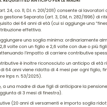
 REQUISITI ED ANTICIPO PER LE MADRI
. 24, co. 11, D.l. n. 201/2011) consente ai lavoratori
estione Separata (art. 3, D.M, n. 282/1996) di ritira
uisito dei 64 anni di età (cui si aggiunge una “fine
ribuzione effettiva.
 raggiungere una soglia minima: ordinariamente alm
,8 volte con un figlio e 2,6 volte con due o più figl
, attenuando l’impatto di carriere contributive spes
ibutive è inoltre riconosciuto un anticipo di età risp
tà di 64 anni viene ridotta di 4 mesi per ogni figlio,
are Inps n. 53/2025).
 una madre di due figli di anticipare la pensione
ggiunta di 3 mesi di finestra).
ibutive (20 anni di versamenti e importo soglia 