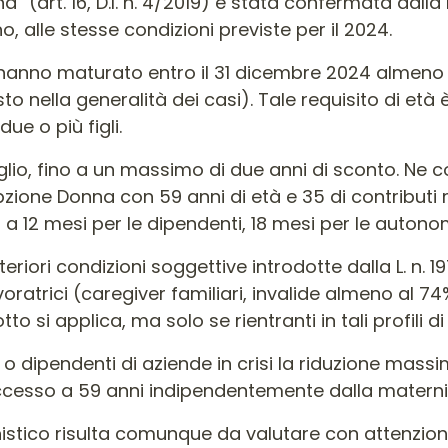
” (art. 16, D.l. n. 4/2019) è stata confermata dal
, alle stesse condizioni previste per il 2024.
hanno maturato entro il 31 dicembre 2024 almeno 3
to nella generalità dei casi). Tale requisito di età 
ue o più figli.
figlio, fino a un massimo di due anni di sconto. N
zione Donna con 59 anni di età e 35 di contributi m
a 12 mesi per le dipendenti, 18 mesi per le autono
eriori condizioni soggettive introdotte dalla L. n.
voratrici (caregiver familiari, invalide almeno al 7
tto si applica, ma solo se rientranti in tali profili di
o dipendenti di aziende in crisi la riduzione massi
’accesso a 59 anni indipendentemente dalla materni
istico risulta comunque da valutare con attenzion