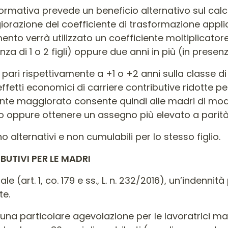
la normativa prevede un beneficio alternativo sul ca
orazione del coefficiente di trasformazione applic
o verrà utilizzato un coefficiente moltiplicatore
a di 1 o 2 figli) oppure due anni in più (in presenza 
pari rispettivamente a +1 o +2 anni sulla classe d
etti economici di carriere contributive ridotte per
iente maggiorato consente quindi alle madri di modu
oro oppure ottenere un assegno più elevato a parit
 alternativi e non cumulabili per lo stesso figlio.
UTIVI PER LE MADRI
le (art. 1, co. 179 e ss., L. n. 232/2016), un’indenn
te.
una particolare agevolazione per le lavoratrici ma