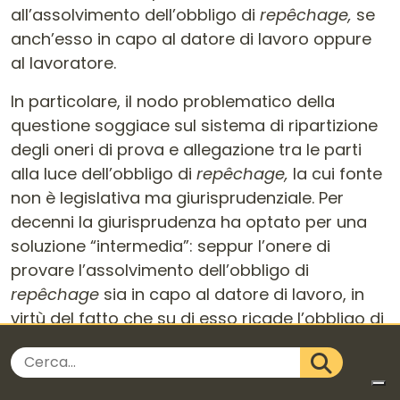
all’assolvimento dell’obbligo di
repêchage,
se
anch’esso in capo al datore di lavoro oppure
al lavoratore.
In particolare, il nodo problematico della
questione soggiace sul sistema di ripartizione
degli oneri di prova e allegazione tra le parti
alla luce dell’obbligo di
repêchage,
la cui fonte
non è legislativa ma giurisprudenziale. Per
decenni la giurisprudenza ha optato per una
soluzione “intermedia”: seppur l’onere di
provare l’assolvimento dell’obbligo di
repêchage
sia in capo al datore di lavoro, in
virtù del fatto che su di esso ricade l’obbligo di
dimostrare la sussistenza del giustificato
Cerca nel sito
motivo oggettivo di licenziamento, il lavoratore
CERCA
mantiene però l’onere di dedurre e allegare