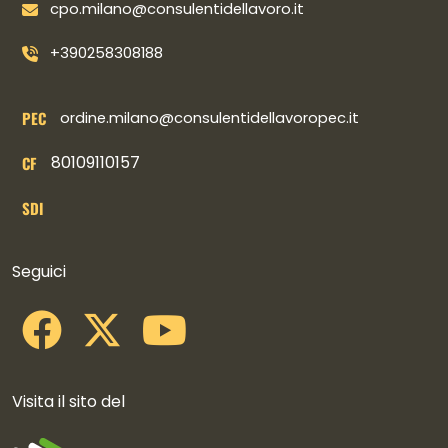
cpo.milano@consulentidellavoro.it
+390258308188
PEC
ordine.milano@consulentidellavoropec.it
80109110157
CF
SDI
Collegamenti social
Seguici
Visita il sito del