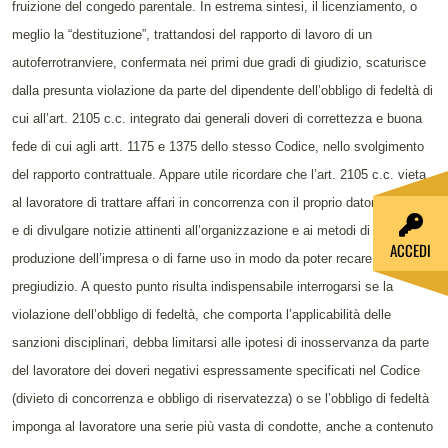
fruizione del congedo parentale. In estrema sintesi, il licenziamento, o
meglio la “destituzione”, trattandosi del rapporto di lavoro di un
autoferrotranviere, confermata nei primi due gradi di giudizio, scaturisce
dalla presunta violazione da parte del dipendente dell’obbligo di fedeltà di
cui all’art. 2105 c.c. integrato dai generali doveri di correttezza e buona
fede di cui agli artt. 1175 e 1375 dello stesso Codice, nello svolgimento
del rapporto contrattuale. Appare utile ricordare che l’art. 2105 c.c. vieta
al lavoratore di trattare affari in concorrenza con il proprio datore di lavoro
e di divulgare notizie attinenti all’organizzazione e ai metodi di
ACCEDI
produzione dell’impresa o di farne uso in modo da poter recare ad essa
pregiudizio. A questo punto risulta indispensabile interrogarsi se la
violazione dell’obbligo di fedeltà, che comporta l’applicabilità delle
sanzioni disciplinari, debba limitarsi alle ipotesi di inosservanza da parte
del lavoratore dei doveri negativi espressamente specificati nel Codice
(divieto di concorrenza e obbligo di riservatezza) o se l’obbligo di fedeltà
imponga al lavoratore una serie più vasta di condotte, anche a contenuto