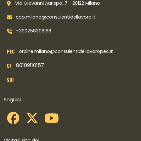
Via Giovanni Aurispa, 7 - 20122 Milano
cpo.milano@consulentidellavoro.it
+390258308188
PEC
ordine.milano@consulentidellavoropec.it
80109110157
CF
SDI
Collegamenti social
Seguici
Visita il sito del