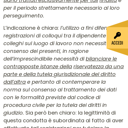
siano trattati esclusivamente per tali
finalità
e
per il periodo strettamente necessario al loro
perseguimento.
L’indicazione è chiara:
l’utilizzo a fini difensivi di
registrazioni di colloqui tra il dipendente e i
ACCEDI
colleghi sul luogo di lavoro non necessita del
consenso dei presenti, in ragione
dell’imprescindibile necessità di
bilanciare le
contrapposte istanze della
riservatezza da una
parte e della tutela
g
iurisdizionale del diritto
dall’altra
e pertanto di contemperare la
norma sul consenso al trattamento dei dati
con le formalità previste dal codice di
procedura civile per la tutela dei diritti in
giudizio.
Sia però ben chiaro: la legittimità di
questa condotta è subordinata al fatto di aver