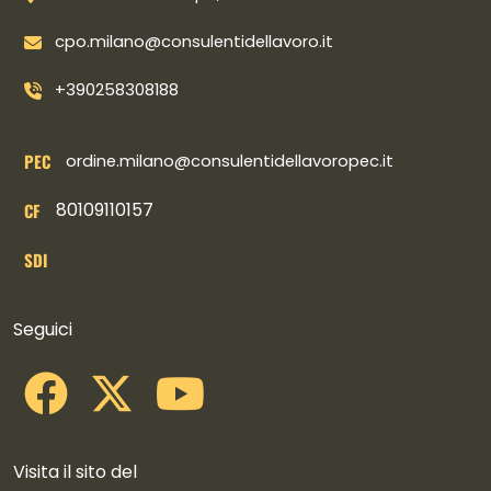
cpo.milano@consulentidellavoro.it
+390258308188
PEC
ordine.milano@consulentidellavoropec.it
80109110157
CF
SDI
Collegamenti social
Seguici
Visita il sito del