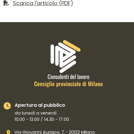
Scarica il file
Scarica l'articolo (PDF)
Informazioni di contatto e link is
Consulenti del lavoro
Consiglio provinciale di Milano
Apertura al pubblico
da lunedì a venerdì
10.00 - 13.00 / 14.30 - 17.00
Via Giovanni Aurispa, 7 - 20122 Milano