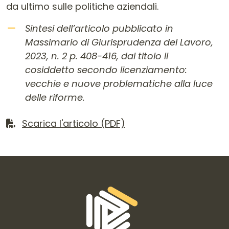
da ultimo sulle politiche aziendali.
Sintesi dell’articolo pubblicato in
Massimario di Giurisprudenza del Lavoro,
2023, n. 2 p. 408-416, dal titolo Il
cosiddetto secondo licenziamento:
vecchie e nuove problematiche alla luce
delle riforme.
Scarica il file
Scarica l'articolo (PDF)
Informazioni di contatto e link is