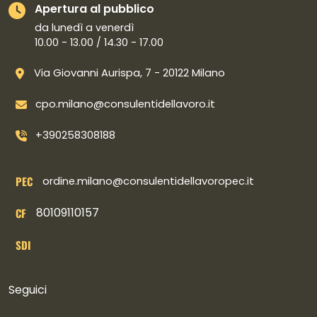
Apertura al pubblico
da lunedì a venerdì
10.00 - 13.00 / 14.30 - 17.00
Via Giovanni Aurispa, 7 - 20122 Milano
cpo.milano@consulentidellavoro.it
+390258308188
PEC
ordine.milano@consulentidellavoropec.it
80109110157
CF
SDI
Collegamenti social
Seguici