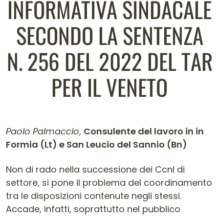
INFORMATIVA SINDACALE
SECONDO LA SENTENZA
N. 256 DEL 2022 DEL TAR
PER IL VENETO
Paolo Palmaccio
,
Consulente del lavoro in in
Formia (Lt) e San Leucio del Sannio (Bn)
Contenuto dell'articolo
Non di rado nella successione dei Ccnl di
settore, si pone il problema del coordinamento
tra le disposizioni contenute negli stessi.
Accade, infatti, soprattutto nel pubblico