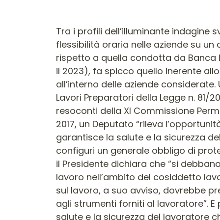
Contenuto dell'arti
Tra i profili dell’illuminante indagine svolta dalla Fondazione dei Consulenti del lavoro di Milano e Provincia in ordine alla flessibilità oraria nelle aziende su un campione di 231 imprese operanti in Lombardia e nel resto d’Italia (più aggiornata rispetto a quella condotta da Banca Italia su dati amministrativi e indagini rappresentative delle imprese italiane tra il 2019 e il 2023), fa spicco quello inerente allo Smart Working. Se ne desume che lo smart working non è una pratica diffusa all’interno delle aziende considerate. Una indicazione, questa, che a ben vedere non sorprende. Basta, infatti, ripercorrere i Lavori Preparatori della Legge n. 81/2017 contenente appunto la disciplina del lavoro agile. Di particolare interesse appaiono i resoconti della XI Commissione Permanente (Lavoro pubblico e privato) istituita presso la Camera dei Deputati. Il 18 gennaio 2017, un Deputato “rileva l’opportunità di approfondire la portata dell’art. 19, comma 1, ai sensi del quale: «il datore di lavoro garantisce la salute e la sicurezza del lavoratore che svolge la prestazione in modalità di lavoro agile», chiedendosi se si configuri un generale obbligo di protezione anche per prestazioni di lavoro svolte al di fuori dei locali aziendali”. E a supporto il Presidente dichiara che “si debbano approfondire le implicazioni delle disposizioni dell’art. 19, in materia di sicurezza del lavoro nell’ambito del cosiddetto lavoro agile”. A sua volta, altro Onorevole osserva che, “per quanto attiene alla sicurezza sul lavoro, a suo avviso, dovrebbe precisarsi che la responsabilità del datore di lavoro è essenzialmente riferibile ai mezzi e agli strumenti forniti al lavoratore”. E propone di sostituire l’art. 19, comma 1, con il seguente: “Il datore di lavoro garantisce la salute e la sicurezza del lavoratore che svolge la prestazione in modalità di lavoro agile, limitatamente agli strumenti e ai mezzi forniti per svolgere la prestazione lavorativa. A tal fine, all’atto della stipula dell’accordo di cui all’art. 16, il datore di lavoro consegna al lavoratore e al rappresentante dei lavoratori per la sicurezza una informativa scritta nella quale sono individuati i rischi generali e i rischi specifici connessi alla particolare modalità di esecuzione del rapporto di lavoro. Tale informativa dovrà essere aggiornata, se necessario, nel caso in cui venissero forniti al lavoratore, successivamente alla stipula, altri strumenti o mezzi per la prestazione”. Anche un terzo Deputato propone una diversa formulazione: “Il datore di lavoro garantisce la salute e sicurezza del lavoratore che svolge la prestazione in modalità di lavoro agile. Gli obblighi relativi si intendono interamente assolti con la consegna al lavoratore e al rappresentante dei lavoratori per la sicurezza di un’informativa scritta nella quale sono individuati, limitatamente alla dotazione degli strumenti forniti dal datore di lavoro al lavoratore, i rischi generali e i rischi specifici connessi alla particolare modalità di esecuzione del rapporto di lavoro”. Il primo Deputato aspira poi a sostituire la parola “garantisce” con la parola “promuove”. Invece, 