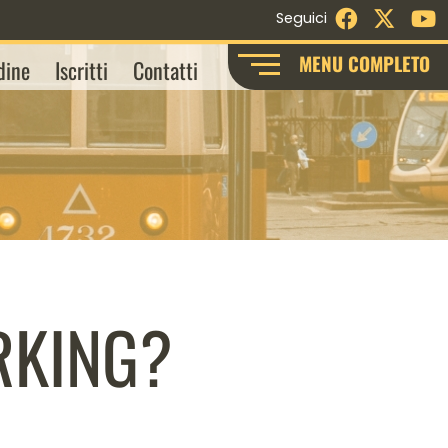
Facebook
X - Twi
Y
Seguici
MENU COMPLETO
dine
Iscritti
Contatti
RKING?