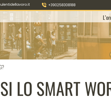
entidellavoro.it
+390258308188
L’or
G?
ISI LO SMART WO