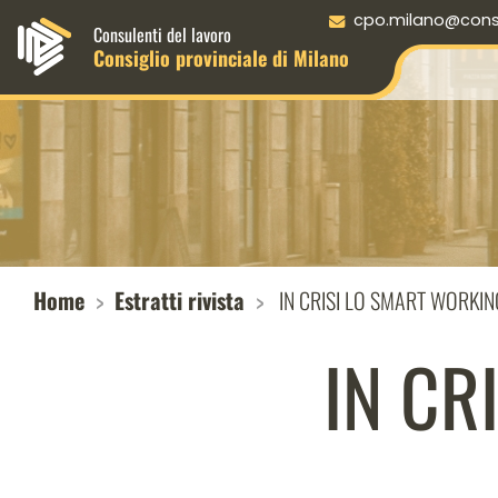
Menu principale desktop
cpo.milano@consul
Consulenti del lavoro
Consiglio provinciale di Milano
Home
Estratti rivista
IN CRISI LO SMART WORKIN
IN CR