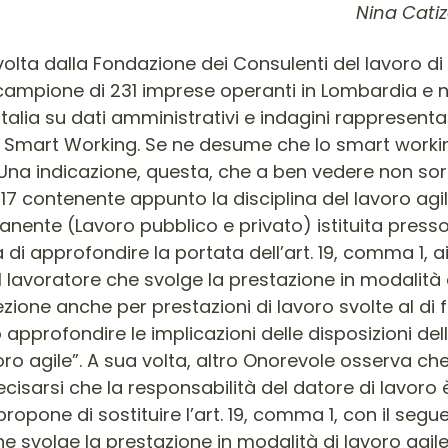
Nina Cati
colo
altri tre Onorevoli vorrebbero sopprimere la parola: “almeno”, o, in alternativa, “dopo le parole: almeno annuale”, “aggiungere le seguenti: ovvero ogni qualvolta lo stesso lavoratore presti la propria attività lavorativa in un luogo diverso”. Ad avviso dell’on. Tinagli, dovrebbero essere soppresse “le parole: e i rischi specifici”. Mentre l’on. Polverini suggerisce di “aggiungere, in fine, le parole: nonché le azioni messe in campo dal datore di lavoro stesso per impedirli”. Il 21 febbraio 2017, il primo Deputato “chiede la votazione del suo emendamento, volto a scongiurare, come chiesto da numerosi soggetti auditi, l’aumento dei costi e degli oneri burocratici a carico dei datori di lavoro, chiarendo che il contenuto dell’informativa che essi hanno l’obbligo di trasmettere al lavoratore e ai rappresentanti per la sicurezza è limitato agli strumenti forniti”. Ma l’emendamento è respinto dalla Commissione. Il terzo Deputato, in merito al proprio emendamento, osserva che “esso raccoglie le istanze, emerse nel corso delle audizioni, volte a prevedere la limitazione della responsabilità dei datori di lavoro alla strumentazione da essi fornita”, e spiega che, “a suo avviso, l’attuale testo dell’art. 19 sembrerebbe adombrare l’estensione di tale responsabilità anche agli ambienti nei quali il dipendente espleta la sua prestazione in modalità di lavoro agile, cosa che non può essere accettata e che espone il datore di lavoro a possibili interpretazioni estensive della norma da parte della magistratura”. Interviene a questo punto il sottosegretario, e sostiene che “il testo dell’art. 19 è volto ad assicurare un limite minimo degli obblighi del datore di lavoro, rappresentato dalla trasmissione annuale di tale documento, ferma la possibilità di aggiornare l’informativa nel corso dell’anno”. Ma non tranquillizza il primo Deputato intervenuto: “L’art. 19 appare riguardare non solo la strumentazione messa a disposizione del lavoratore ma anche gli ambienti in cui egli espleta la sua prestazione in modalità di lavoro agile. Pur riconoscendo che la volontà del legislatore non può essere quella di esporre i datori di lavoro a un tale carico di responsabilità, ritiene che l’imprecisa formulazione del testo potrebbe esporre i datori di lavoro a interpretazioni giurisprudenziali sfavorevoli”. Ribatte il sottosegretario non senza ottimismo: “Il testo dell’art. 19 non dà luogo ad equivoci sull’ambito della responsabilità del datore di lavoro in materia di sicurezza del lavoratore. Nella norma si evidenzia, infatti, che il datore di lavoro garantisce la salute e la sicurezza sul lavoro e, a tal fine, consegna l’informativa annuale sui rischi, in questo modo chiarendo che in tale atto si sostanzia la garanzia dovuta”. Ulteriore replica del Deputato critico: “una migliore formulazione del testo favorirebbe una maggiore diffusione del lavoro agile, che potrebbe, invece, essere ostacolata dalla paura dei datori di lavoro di essere coinvolti in contenziosi”. Risolutivo è il richiamo del Presidente all’esigenza di approvare rapidamente la legge, anche a costo di non affrontare tutti i punti che pur richiederebbero “una migliore esplicitazione”: “Pur riconoscendo la ragionevolezza delle argomentazioni addotte dai colleghi intervenuti, ricorda che la necessità di giungere ad una celere approvazione del provvedimento non permette di affrontare tutti i punti che necessiterebbero di una migliore esplicitazione. Concorda, tuttavia, con il sottosegretario, sulla chiarezza del testo dell’art. 19, in base al quale gli obblighi del datore di lavoro in materia di sicurezza del lavoratore si esauriscono con la consegna dell’informativa scritta”. Non a torto, però, una Deputata insiste: “Pur aderendo all’invito al ritiro del suo emendamento, sottolinea l’esigenza di evitare la confusione, nella quale sono incorsi anche i colleghi intervenuti, tra lavoro agile e lavoro da casa o telelavoro. La peculiarità del cosiddetto lavoro agile sta, infatti, nella possibilità di espletare la prestazione lavorativa in qualunque situazione, anche sconosciuta al datore di lavoro, e con qualsiasi tipo di strumentazione. Da ciò discende, a suo avviso, la necessità di delimitare l’ambito di responsabil