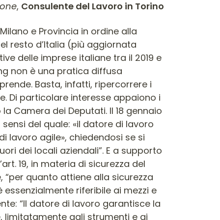
zone
,
Consulente del Lavoro in Torino
ità del datore di lavoro e, a tale proposito, sollecita i colleghi e il Governo a un’ulteriore riflessione sul tema, valutando anche la possibilità di impegnare l’Esecutivo con la presentazione di un apposito ordine del giorno in Assemblea”. Ne trae spunto l’Onorevole apparso più critico nell’ambito della Commissione. Invero, “osserva che le affermazioni della collega corroborano quanto da lui detto sulla potenziale gravosità della responsabilità in capo al datore di lavoro. Non concorda, tuttavia, con la collega sulla possibilità che il lavoro agile possa essere svolto ovunque, dal momento che le statistiche evidenziano una spiccata preferenza per lo svolgimento della prestazione lavorativa dalla propria abitazione. A suo avviso, la presentazione di un ordine del giorno non garantisce la stessa incisività dell’approvazione di una apposita disposizione”. La conclusione dei lavori è deludente per i deputati intervenuti: i loro emendamenti all’art. 19, comma 1, vengono drasticamente respinti. Non ci vuol molto a comprendere che l’interpretazione per così dire “autentica” suggerita alla Camera dei Deputati dal Governo nella persona del Sottosegretario e dal Presidente della XI Commissione è tutt’altro che convincente. I lavoratori agili – per giunta lavoratori subordinati (v. art. 18, commi 1 e 2, della Legge n. 81/2017) – non sono riconducibili ad alcuna delle categorie previste nei commi successivi al quarto dell’art. 3, D.lgs. n. 81/2008 (neppure alla categoria dei telelavoratori di cui all’art. 3, comma 10, D.lgs. n. 81/2008). Dunque, una legge nata sotto auspici tutt’altro che buoni. Ma per giunta una legge vissuta tutt’altro che bene. Certo, il Protocollo Nazionale sul lavoro in modalità agile sottoscritto all’esito di un confronto con le Parti sociali promosso dal Ministro del Lavoro il 7 dicembre 2021 faceva ben sperare. Il Protocollo, all’art. 6, intitolato “Salute e sicurezza sul lavoro”, prevedeva che “ai lavoratori agili si applica la disciplina di cui agli artt. 18, 22 e 23, L. n. 81/2017”, ma poi aggiunge che “si applicano gli obblighi di salute e sicurezza sul lavoro di cui al D.lgs. n. 81/2008 alle prestazioni rese all’esterno dei locali aziendali”. Il fatto è che le norme dettate a tutela della sicurezza dei lavoratori agili sono rimaste largamente scritte sulla carta, ma di fatto largamente non osservate, né fatte osservare. E non basta. Leggiamo il disegno di legge sulle piccole e medie imprese approvato il 22 ottobre 2025 dal Senato della Repubblica. All’art. 11, intitolato “Salute e sicurezza per le prestazioni in modalità agile”, introduce una modifica a quell’art.