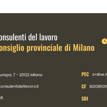
link istituzionali
onsulenti del lavoro
onsiglio provinciale di Milano
PEC
ordine.
urispa, 7 - 20122 Milano
CF
nsulentidellavoro.it
801091101
SDI
88