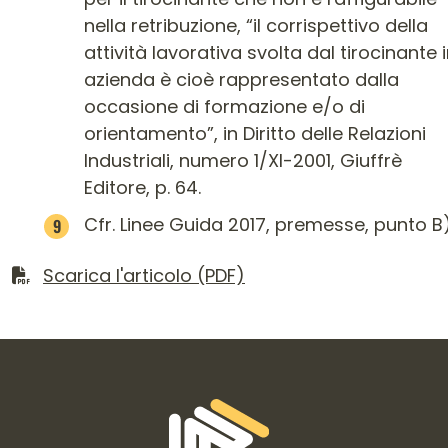
nella retribuzione, “il corrispettivo della
attività lavorativa svolta dal tirocinante 
azienda è cioè rappresentato dalla
occasione di formazione e/o di
orientamento”, in Diritto delle Relazioni
Industriali, numero 1/XI-2001, Giuffrè
Editore, p. 64.
Cfr. Linee Guida 2017, premesse, punto B
Scarica il file
Scarica l'articolo (PDF)
Informazioni di contatto e link is