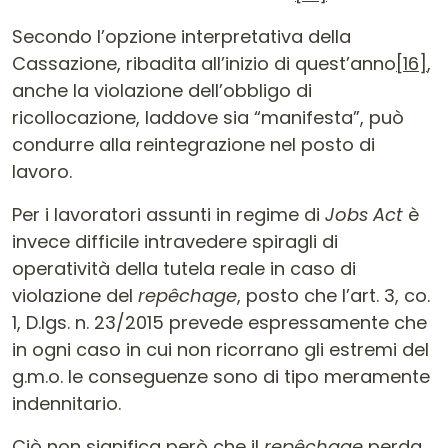
Secondo l’opzione interpretativa della
Cassazione, ribadita all’inizio di quest’anno
[16]
,
anche la violazione dell’obbligo di
ricollocazione, laddove sia “manifesta”, può
condurre alla reintegrazione nel posto di
lavoro.
Per i lavoratori assunti in regime di
Jobs Act
è
invece difficile intravedere spiragli di
operatività della tutela reale in caso di
violazione del
repêchage
, posto che l’art. 3, co.
1, D.lgs. n. 23/2015 prevede espressamente che
in ogni caso in cui non ricorrano gli estremi del
g.m.o. le conseguenze sono di tipo meramente
indennitario.
Ciò non significa però che il
repêchage
perda