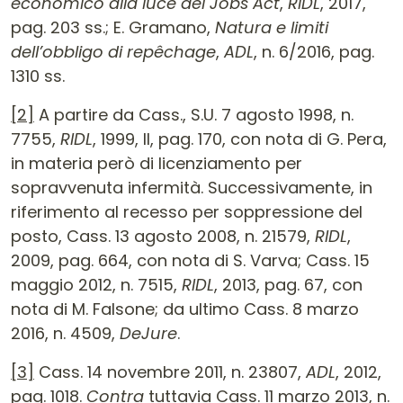
economico alla luce del Jobs Act
,
RIDL
, 2017,
pag. 203 ss.; E. Gramano,
Natura e limiti
dell’obbligo di
repêchage
,
ADL
, n. 6/2016, pag.
1310 ss.
[2]
A partire da Cass., S.U. 7 agosto 1998, n.
7755,
RIDL
, 1999, II, pag. 170, con nota di G. Pera,
in materia però di licenziamento per
sopravvenuta infermità. Successivamente, in
riferimento al recesso per soppressione del
posto, Cass. 13 agosto 2008, n. 21579,
RIDL
,
2009, pag. 664, con nota di S. Varva; Cass. 15
maggio 2012, n. 7515,
RIDL
, 2013, pag. 67, con
nota di M. Falsone; da ultimo Cass. 8 marzo
2016, n. 4509,
DeJure
.
[3]
Cass. 14 novembre 2011, n. 23807,
ADL
, 2012,
pag. 1018.
Contra
tuttavia Cass. 11 marzo 2013, n.