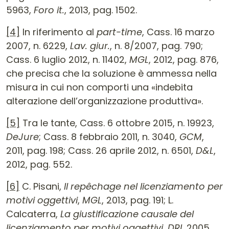
5963,
Foro it.
, 2013, pag. 1502.
[4]
In riferimento al
part-time
, Cass. 16 marzo
2007, n. 6229,
Lav. giur.
, n. 8/2007, pag. 790;
Cass. 6 luglio 2012, n. 11402,
MGL
, 2012, pag. 876,
che precisa che la soluzione è ammessa nella
misura in cui non comporti una «indebita
alterazione dell’organizzazione produttiva».
[5]
Tra le tante, Cass. 6 ottobre 2015, n. 19923,
DeJure
; Cass. 8 febbraio 2011, n. 3040,
GCM
,
2011, pag. 198; Cass. 26 aprile 2012, n. 6501,
D&L
,
2012, pag. 552.
[6]
C. Pisani,
Il repêchage nel licenziamento per
motivi oggettivi
,
MGL
, 2013, pag. 191; L.
Calcaterra,
La giustificazione causale del
licenziamento per motivi oggettivi
,
DRI
, 2005,