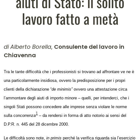
aiuti di Stato: il solito
lavoro fatto a metà
di Alberto Borella
,
Consulente del lavoro in
Chiavenna
Contenuto dell'articolo
Tra le tante difficoltà che i professionisti si trovano ad affrontare ve ne è
una particolarmente insidiosa, ovvero la predisposizione per i propri
clienti della dichiarazione “
de minimis”
ovvero una attestazione circa
l’ammontare degli aiuti di importo minore – quelli, per intenderci, che i
singoli Stati possono concedere alle imprese senza violare le norme
1
sulla concorrenza
– da rendersi in forma di atto notorio
ai sensi del
D.P.R.
n. 445 del 28 dicembre 2000
.
Le difficoltà sono note,
in primis
perché la verifica riguarda sia l’esercizio