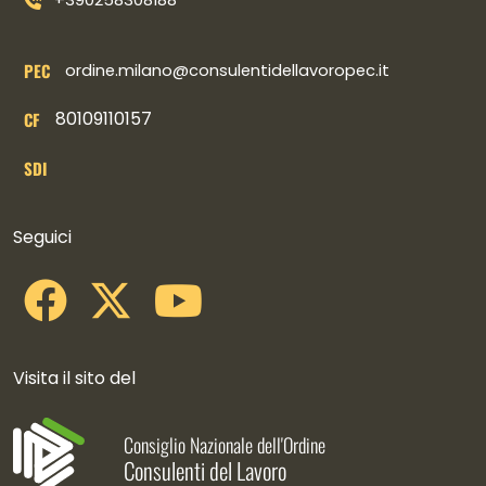
+390258308188
PEC
ordine.milano@consulentidellavoropec.it
80109110157
CF
SDI
Collegamenti social
Seguici
Visita il sito del
Consiglio Nazionale dell'Ordine
Consulenti del Lavoro