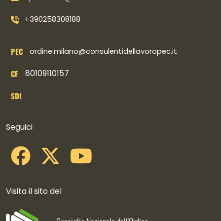
+390258308188
PEC
ordine.milano@consulentidellavoropec.it
80109110157
CF
SDI
Collegamenti social
Seguici
Visita il sito del