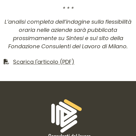
* * *
L’analisi completa dell’indagine sulla flessibilità
oraria nelle aziende sarà pubblicata
prossimamente su Sintesi e sul sito della
Fondazione Consulenti del Lavoro di Milano.
Scarica il file
Scarica l'articolo (PDF)
Informazioni di contatto e link is