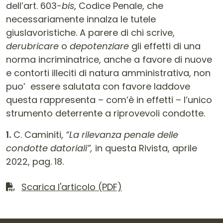
dell’art. 603-
bis
, Codice Penale, che
necessariamente innalza le tutele
giuslavoristiche. A parere di chi scrive,
derubricare
o
depotenziare
gli effetti di una
norma incriminatrice, anche a favore di nuove
e contorti illeciti di natura amministrativa, non
puo’ essere salutata con favore laddove
questa rappresenta – com’è in effetti – l’unico
strumento deterrente a riprovevoli condotte.
1.
C. Caminiti,
“La rilevanza penale delle
condotte datoriali”,
in questa Rivista, aprile
2022, pag. 18.
Scarica il file
Scarica l'articolo (PDF)