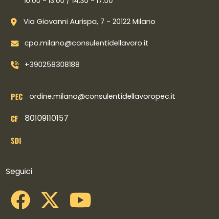
10.00 - 13.00 / 14.30 - 17.00
Via Giovanni Aurispa, 7 - 20122 Milano
cpo.milano@consulentidellavoro.it
+390258308188
PEC
ordine.milano@consulentidellavoropec.it
80109110157
CF
SDI
Collegamenti social
Seguici