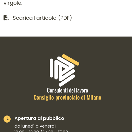
virgole.
Scarica il file
Scarica l'articolo (PDF)
Informazioni di contatto e link is
Consulenti del lavoro
Consiglio provinciale di Milano
Apertura al pubblico
da lunedì a venerdì