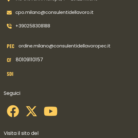
cpo.milano@consulentidellavoro.it
+390258308188
PEC
ordine.milano@consulentidellavoropec.it
80109110157
CF
SDI
Collegamenti social
Seguici
Visita il sito del