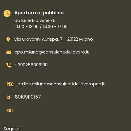
Apertura al pubblico
da lunedì a venerdì
10.00 - 13.00 / 14.30 - 17.00
Via Giovanni Aurispa, 7 - 20122 Milano
cpo.milano@consulentidellavoro.it
+390258308188
PEC
ordine.milano@consulentidellavoropec.it
80109110157
CF
SDI
Collegamenti social
Seguici