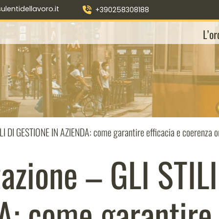
entidellavoro.it
+390258308188
L’or
I DI GESTIONE IN AZIENDA: come garantire efficacia e coerenza o
zione – GLI STIL
: come garantire 