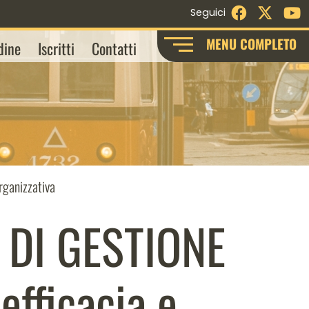
Facebook
X - Twi
Y
Seguici
MENU COMPLETO
dine
Iscritti
Contatti
rganizzativa
I DI GESTIONE
efficacia e