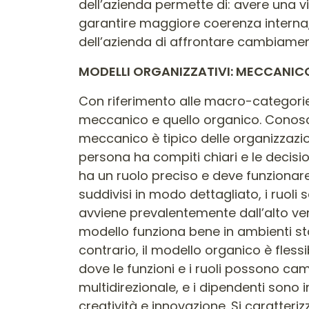
dell’azienda permette di: avere una v
garantire maggiore coerenza interna, e
dell’azienda di affrontare cambiament
MODELLI ORGANIZZATIVI: MECCANI
Con riferimento alle macro-categorie 
meccanico e quello organico. Conoscer
meccanico è tipico delle organizzazion
persona ha compiti chiari e le decis
ha un ruolo preciso e deve funzionare 
suddivisi in modo dettagliato, i ruol
avviene prevalentemente dall’alto ver
modello funziona bene in ambienti stabil
contrario, il modello organico è fles
dove le funzioni e i ruoli possono ca
multidirezionale, e i dipendenti sono
creatività e innovazione. Si caratteriz