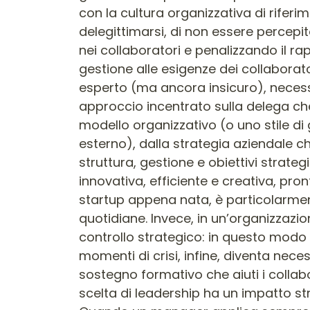
con la cultura organizzativa di riferi
delegittimarsi, di non essere percep
nei collaboratori e penalizzando il rapp
gestione alle esigenze dei collaborator
esperto (ma ancora insicuro), necess
approccio incentrato sulla delega che
modello organizzativo (o uno stile di 
esterno), dalla strategia aziendale ch
struttura, gestione e obiettivi strate
innovativa, efficiente e creativa, pro
startup appena nata, è particolarment
quotidiane. Invece, in un’organizzazi
controllo strategico: in questo modo 
momenti di crisi, infine, diventa nec
sostegno formativo che aiuti i collab
scelta di leadership ha un impatto str