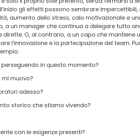
olo il proprio stile preferito, senza fermarsi a 
all’inizio gli effetti possono sembrare impercettibi
riorità, aumento dello stress, calo motivazionale e
io, a un manager che continua a delegare tutto anc
 dirette. O, al contrario, a un capo che mantiene un
are l’innovazione e la partecipazione del team. Può
sempio:
 sta perseguendo in questo momento?
cui mi muovo?
boratori adesso?
mento storico che stiamo vivendo?
erente con le esigenze presenti?