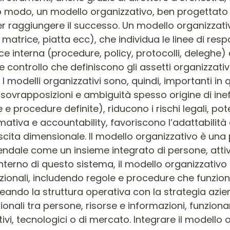
so modo, un modello organizzativo, ben progettato 
per raggiungere il successo. Un modello organizzativ
 matrice, piatta ecc), che individua le linee di resp
 interna (procedure, policy, protocolli, deleghe) c
e controllo che definiscono gli assetti organizzativ
 I modelli organizzativi sono, quindi, importanti in q
sì sovrapposizioni e ambiguità spesso origine di ine
 e procedure definite), riducono i rischi legali, pote
ativa e accountability, favoriscono l’adattabili
escita dimensionale. Il modello organizzativo è una
ndale come un insieme integrato di persone, attivi
interno di questo sistema, il modello organizzativo 
nzionali, includendo regole e procedure che funzio
neando la struttura operativa con la strategia azie
zionali tra persone, risorse e informazioni, funzi
 tecnologici o di mercato. Integrare il modello o