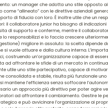
mento: un manager che adotta uno stile opposto ai v
ito come “allineato” con le direttive aziendali ge
orto di fiducia con loro. È inoltre utile che un respo
i: il collaboratore junior ha bisogno di indicazioni
ita di supporto e conferme, mentre il collaborato
 lo responsabilizzi e lo faccia crescere ulteriorm
gestione) migliore in assoluto: la scelta dipende d
e si vuole attuare e dalla cultura interna. L’impor
gici, costruendo un’organizzazione capace di essere
nta ad affrontare le sfide di un mercato in continu
e utile uno stile partecipativo, capace di motivare
one consolidata e stabile, risulta più funzionale 
si mantiene l’efficienza senza soffocare l’autonom
essario un approccio più direttivo per poter agire
oratori ad affrontare il cambiamento. Gestire le p
ategico e può avvicinare l’organizzazione ai propri