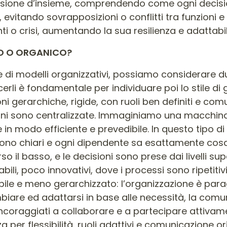
isione d’insieme, comprendendo come ogni decision
vitando sovrapposizioni o conflitti tra funzioni e 
i o crisi, aumentando la sua resilienza e adattabil
CO O ORGANICO?
di modelli organizzativi, possiamo considerare due 
li è fondamentale per individuare poi lo stile di 
i gerarchiche, rigide, con ruoli ben definiti e com
ioni sono centralizzate. Immaginiamo una macchina
in modo efficiente e prevedibile. In questo tipo di
i sono chiari e ogni dipendente sa esattamente co
so il basso, e le decisioni sono prese dai livelli 
i, poco innovativi, dove i processi sono ripetitivi e
sibile e meno gerarchizzato: l’organizzazione è pa
mbiare ed adattarsi in base alle necessità, la comu
 incoraggiati a collaborare e a partecipare attivam
za per flessibilità, ruoli adattivi e comunicazione o