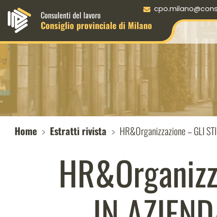
Menu principale desktop
cpo.milano@consul
Consulenti del lavoro
Consiglio provinciale di Milano
Home
Estratti rivista
HR&Organizzazione – GLI STIL
HR&Organizza
IN AZIENDA