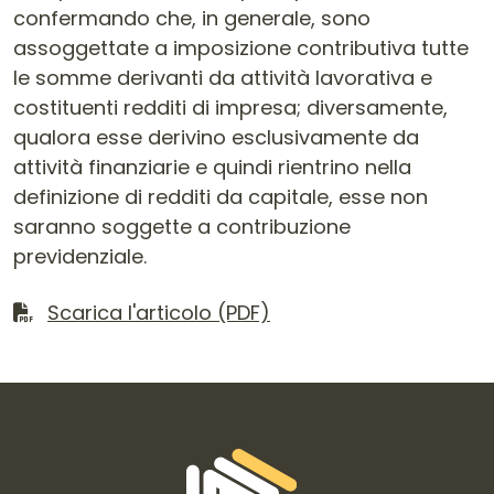
confermando che, in generale, sono
assoggettate a imposizione contributiva tutte
le somme derivanti da attività lavorativa e
costituenti redditi di impresa; diversamente,
qualora esse derivino esclusivamente da
attività finanziarie e quindi rientrino nella
definizione di redditi da capitale, esse non
saranno soggette a contribuzione
previdenziale.
Scarica il file
Scarica l'articolo (PDF)
Informazioni di contatto e link is