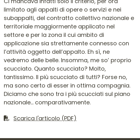
Scarica il file
Scarica l'articolo (PDF)