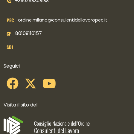
+390258308188
PEC
ordine.milano@consulentidellavoropec.it
80109110157
CF
SDI
Collegamenti social
Seguici
Visita il sito del
Consiglio Nazionale dell'Ordine
Consulenti del Lavoro