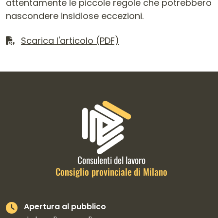
attentamente le piccole regole che potrebbero
nascondere insidiose eccezioni.
Scarica il file
Scarica l'articolo (PDF)
Informazioni di contatto e link is
Consulenti del lavoro
Consiglio provinciale di Milano
Apertura al pubblico