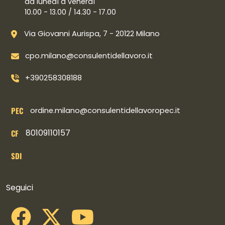
da lunedì a venerdì
10.00 - 13.00 / 14.30 - 17.00
Via Giovanni Aurispa, 7 - 20122 Milano
cpo.milano@consulentidellavoro.it
+390258308188
PEC
ordine.milano@consulentidellavoropec.it
80109110157
CF
SDI
Collegamenti social
Seguici